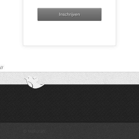
//
© Makurah