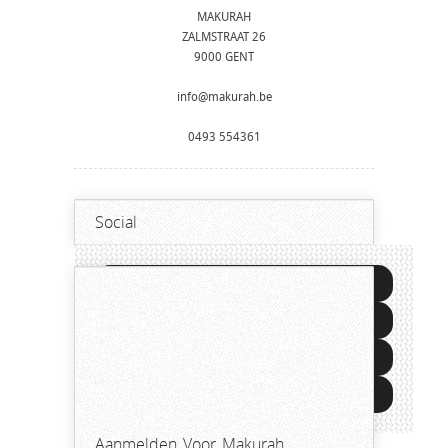
MAKURAH
ZALMSTRAAT 26
9000 GENT
info@makurah.be
0493 554361
Social




Aanmelden Voor Makurah